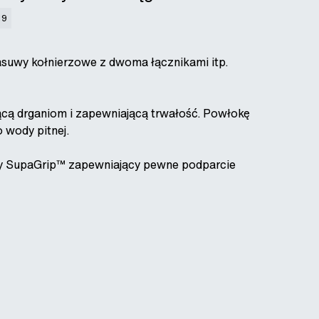
19
asuwy kołnierzowe z dwoma łącznikami itp.
jącą drganiom i zapewniającą trwałość. Powłokę
 wody pitnej.
y SupaGrip™ zapewniający pewne podparcie