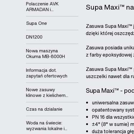
Polaczenie AVK
Supa Maxi™ nad
ARMADAN i...
Supa One
Zasuwa Supa Maxi™ je
dzięki której oszczę
DN1200
Zasuwa posiada unika
Nowa maszyna
z farby epoksydowej
Okuma MB-8000H
Zasuwa Supa Maxi™ p
Informacja dot.
zapytań ofertowych
uszczelki nawet dla r
Nowe zasuwy
Supa Maxi™ - po
klinowe z kielichem...
uniwersalna zasuw
Czas na dzialanie
opatentowany sys
PN 16 dla wszystki
Woda na świecie:
±4° (8° w sumie) 
wyzwania lokalne i...
duża tolerancja głę