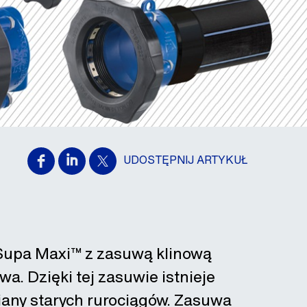
UDOSTĘPNIJ ARTYKUŁ
Supa Maxi™ z zasuwą klinową
. Dzięki tej zasuwie istnieje
any starych rurociągów. Zasuwa