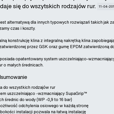
aje się do wszytskich rodzajów rur.
11-04-20
st alternatywą dla innych typowych rozwiązań takich jak z
dzamy czas i koszty.
lną konstrukcję klina z integralną nakrętką klina zapobiega
 zatwierdzonej przez GSK oraz gumę EPDM zatwierdzoną do
osiada opatentowany system uszczelniająco-wzmacniając
ur o małych średnicach.
dsumowanie
a do wszystkich rodzajów rur
tem uszczelniająco -wzmacniający SupaGrip™
ch średnic do wody (WP -0,9 to 16 bar)
możłiwość odchylenia osiowego w każdą stronę
bokości instalacji pozwala na łatwą instalację