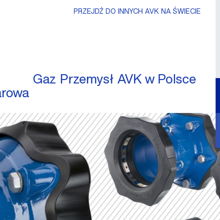
PRZEJDŹ DO INNYCH AVK NA ŚWIECIE
Gaz
Przemysł
AVK w Polsce
arowa