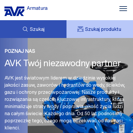
Armatura
Szukaj
Szukaj produktu
Woda
ZAPYTANIE
Kanalizacja
AKTUALNOŚCI
POZNAJ NAS
MOJE AVK
POBIERZ
AVK Twój niezawodny partner
AVK HOLDING (GROUP)
Ochrona przeciwpożarowa
O NAS
CENNIK
KONTAKT
Gaz
AVK jest światowym liderem w dziedzinie wysokiej
jakości zasuw, zaworów i hydrantów do wody, ścieków,
Przemysł
gazu i ochrony przeciwpożarowej. Nasze produkty i
rozwiązania są częścią kluczowej infrastruktury, która
AVK w Polsce
minimalizuje straty wody i poprawia jakość życia ludzi
na całym świecie. Każdego dnia. Od 50 lat podnosimy
poprzeczkę tego, czego mogą oczekiwać od nas nasi
klienci.