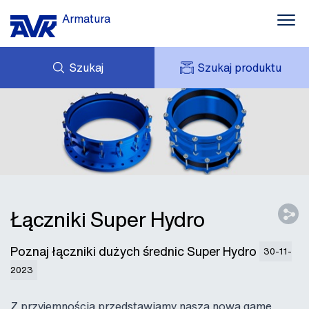
Armatura
Szukaj
Szukaj produktu
ZAPYTANIE
AKTUALNOŚCI
MOJE AVK
POBIERZ
AVK HOLDING (GROUP)
O NAS
CENNIK
KONTAKT
Łączniki Super Hydro
Poznaj łączniki dużych średnic Super Hydro
30-11-
2023
Z przyjemnością przedstawiamy naszą nową gamę